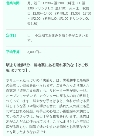
営業時間
月、祝日: 17:30～翌2:00 （料理L.O. 翌
1:00 ドリンクL.O. 翌1:30） 火～土、祝前
日: 12:00～14:00 （料理L.O. 13:30） 17:30
～翌2:00 （料理L.O. 翌1:00 ドリンクL.O.
翌1:30）
定休日
日 不定期でお休みを頂く事がございま
す。
平均予算
3,000円～
駅より徒歩5分、路地裏にある隠れ家的な【けご鉄
板 タナてつ】。
ボリュームたっぷりの『肉盛り』は、黒毛和牛と糸島豚
の美味しい部位を食べられます。ごまをたっぷり加えた
自家製『濃厚ごま豆腐』も、リピーター率が高い一品。
オープンキッチンで、カウンターに座る人の前で料理を
つくっています。鮮やかな手さばきと、食材が焼ける美
味しそうな香りや脂の弾ける音に、訪れた人の顔にも思
わずこぼれる笑顔。相手との心地よい距離感を大切にし
ているスタッフは、毎日丁寧な接客を行います。店内は
木がふんだんに使われており、こぢんまりとした空間に
広がる温もり。陽気で通いやすい居酒屋とお洒落なカフ
ェを足したようなお店です。