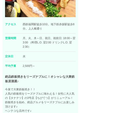
アクセス
西鉄福岡駅徒歩10分。地下鉄赤坂駅徒歩8
分。上人橋通り
営業時間
月、火、木～日、祝日、祝前日: 18:00～翌
3:00 （料理L.O. 翌2:00 ドリンクL.O. 翌
2:30）
定休日
水
平均予算
2,500円～
絶品鉄板焼きをリーズナブルに！オシャレな大衆鉄
板居酒屋♪
今泉で大衆鉄板焼き！！
人気の鉄板焼をリーズナブルに味わえる！女性に大人気
の【タナテツ】の3号店【ちびてつ】がリニューアル！
鉄板焼きを始め、絶品グルメをリーズナブルにお楽しみ
頂けます♪
ヘンテコな店内です♪