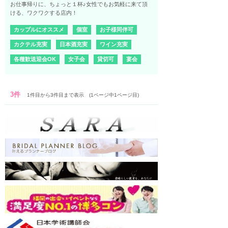
お仕事帰りに、ちょっと１杯♪女性でもお気軽に来て頂
ける、ワクワクする店内！
カップルにオススメ
個室
お子様同伴可
カクテル充実
日本酒充実
ワイン充実
各種歓送迎会OK
女子会
貸切可
宴会
3件
1件目から3件目まで表示 (1ページ中1ページ目)