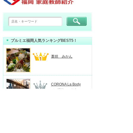
プルミエ福岡人気ランキングBEST5！
藁焼 みかん
CORONA La Body
〈〈運動での健康づく...
DARTS BAR Line