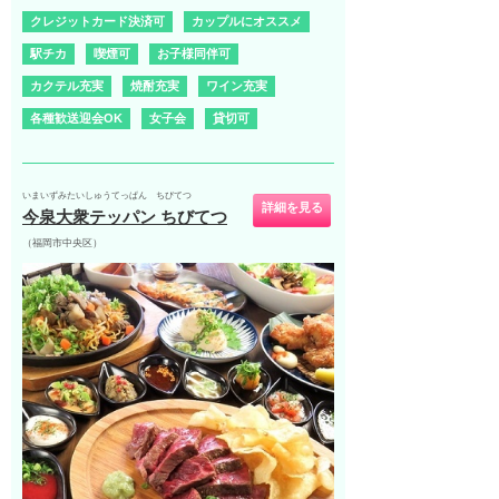
クレジットカード決済可
カップルにオススメ
駅チカ
喫煙可
お子様同伴可
カクテル充実
焼酎充実
ワイン充実
各種歓送迎会OK
女子会
貸切可
いまいずみたいしゅうてっぱん ちびてつ
詳細を見る
今泉大衆テッパン ちびてつ
（福岡市中央区）