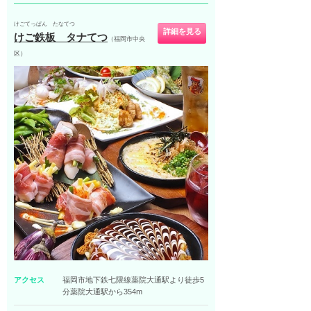
けごてっぱん たなてつ
詳細を見る
けご鉄板 タナてつ
（福岡市中央
区）
アクセス
福岡市地下鉄七隈線薬院大通駅より徒歩5
分薬院大通駅から354m