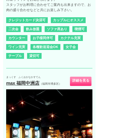
スタッフがお料理に合わせてご案内も出来ますので、お
肉の盛り合わせなどと共にお楽しみ下さい。
クレジットカード決済可
カップルにオススメ
二次会
飲み放題
ソファ席あり
喫煙可
カウンター
お子様同伴可
カクテル充実
ワイン充実
各種歓送迎会OK
女子会
テーブル
貸切可
まっくす ふくおかなかすてん
詳細を見る
max 福岡中洲店
（福岡市博多区）