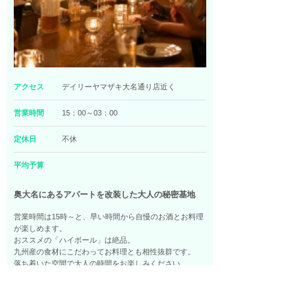
アクセス
デイリーヤマザキ大名通り店近く
営業時間
15：00～03：00
定休日
不休
平均予算
奥大名にあるアパートを改装した大人の秘密基地
営業時間は15時～と、早い時間から自慢のお酒とお料理
が楽しめます。
おススメの「ハイボール」は絶品。
九州産の食材にこだわってお料理とも相性抜群です。
落ち着いた空間で大人の時間をお楽しみください。
喫煙可
カウンター
夜20時以降受付OK
カクテル充実