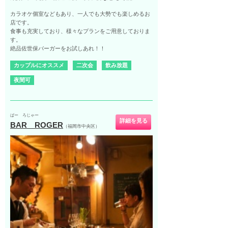
カラオケ個室などもあり、一人でも大勢でも楽しめるお
店です。
食事も充実しており、様々なプランをご用意しておりま
す。
絶品佐世保バーガーをお試しあれ！！
カップルにオススメ
二次会
飲み放題
夜間可
ばー ろじゃー
詳細を見る
BAR ROGER
（福岡市中央区）