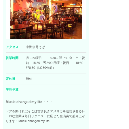
アクセス
中洲信号そば
営業時間
月～木曜日 18:30～翌1:30 金・土・祝
前 18:30～翌2:00 日曜・祝日 18:30～
翌0:30（LO30分前）
定休日
無休
平均予算
Music changed my life・・・
ドアを開ければそこは古き良きアメリカを連想させるレ
トロな空間★毎日リクエストに応じた生演奏で盛り上が
ります！Music changed my life・・・