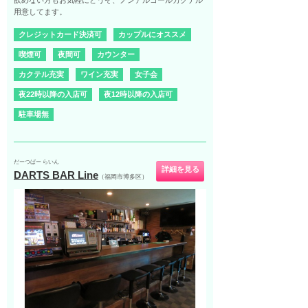
用意してます。
クレジットカード決済可
カップルにオススメ
喫煙可
夜間可
カウンター
カクテル充実
ワイン充実
女子会
夜22時以降の入店可
夜12時以降の入店可
駐車場無
だーつばー らいん
詳細を見る
DARTS BAR Line
（福岡市博多区）