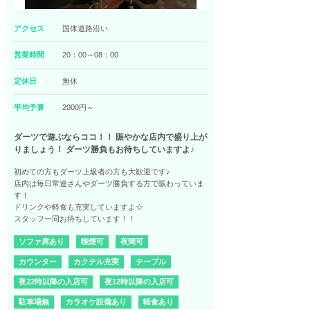
アクセス
国体道路沿い
営業時間
20：00～08：00
定休日
無休
平均予算
2000円～
ダーツで遊ぶならココ！！ 賑やかな店内で盛り上が
りましょう！ ダーツ勝負もお待ちしていますよ♪
初めての方もダーツ上級者の方も大歓迎です♪
店内は毎日常連さんやダーツ勝負する方で賑わっていま
す！
ドリンクや軽食も充実していますよ☆
スタッフ一同お待ちしています！！
ソファ席あり
喫煙可
夜間可
カウンター
カクテル充実
テーブル
夜22時以降の入店可
夜12時以降の入店可
駐車場無
カラオケ設備あり
軽食あり