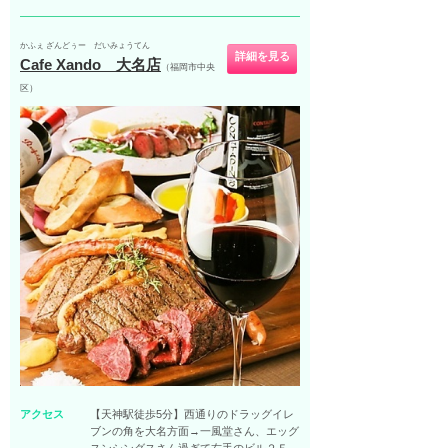
かふぇ ざんどぅー だいみょうてん
詳細を見る
Cafe Xando 大名店
（福岡市中央
区）
アクセス
【天神駅徒歩5分】西通りのドラッグイレ
ブンの角を大名方面→一風堂さん、エッグ