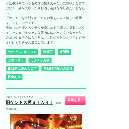
お仕事帰りにいつもの居酒屋さんみたいに賑やかな所で
はなく、静かにゆったりお酒と会話を愉しみたいあなた
へ。
「オシャレな空間でゆったりお酒をのんで愉しい時間
を。」をコンセプトに
美味しい料理とカクテルが楽しめる空間をご提案。スタ
イリッシュでオシャレな店内にはバーカウンターあり、
合コンや女子会はもちろん、女性の方おひとりでも心地
よいひとときがお過ごし頂けます。
カップルにオススメ
喫煙可
夜間可
カウンター
カクテル充実
夜22時以降の入店可
夜12時以降の入店可
軽食あり
きゅうけんとすさいすたと
詳細を見る
旧ケントス再ＳＴＡＲＴ
（福岡
市博多区）