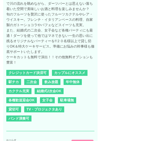
で川の流れを眺めながら、ダーツバーとは思えない落ち
着いた空間で美味しいお酒と料理を楽しみませんか？
旬のフルーツを贅沢に使ったフルーツカクテルやレア・
ウイスキー。フレンチ・イタリアンベースの料理、自家
製のガトーショコラやパフェなどスイーツも充実。
また、結婚式の二次会、女子会など各種パーティにも最
適！ダーツを使って他ではマネできない一生の思い出に
残るオリジナルなパーティーを!!２０名様以上で貸し切
りOK＆特大ケーキサービス。準備にお悩みの幹事様も徹
底サポートいたします。
ケーキカットも無料で演出！！その他無料オプションも
豊富！
クレジットカード決済可
カップルにオススメ
駅チカ
二次会
飲み放題
年中無休
カクテル充実
結婚式2次会OK
各種歓送迎会OK
女子会
駐車場無
貸切可
TV・プロジェクタあり
バンド演奏可
おーらす