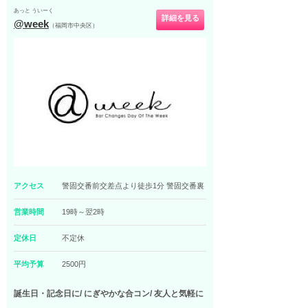
あっと ういーく
詳細を見る
@week
（福岡市中央区）
アクセス
警固交番前交差点より徒歩1分 警固交番裏
営業時間
19時～翌2時
定休日
不定休
平均予算
2500円
誕生日・記念日に/ にぎやかな合コン/ 友人と気軽に