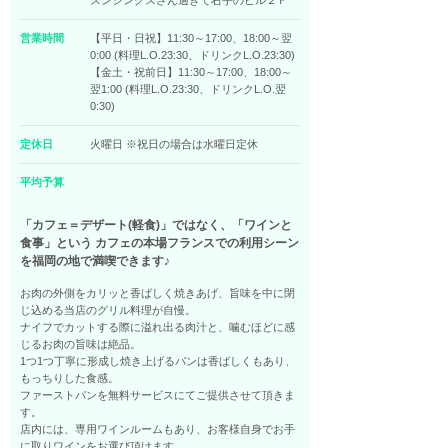
スンシングスさん過ぎて右手のビル２Ｆ
営業時間
【平日・日祝】11:30～17:00、18:00～翌
0:00 (料理L.O.23:30、ドリンクL.O.23:30)
【金土・祝前日】11:30～17:00、18:00～
翌1:00 (料理L.O.23:30、ドリンクL.O.翌
0:30)
定休日
火曜日 ※祝日の場合は水曜日定休
平均予算
「カフェ＝デザート(軽食)」ではなく、「ワインと
食事」という カフェの本場フランスでの利用シーン
を福岡の地で満喫できます♪
お肉の外側をカリッと香ばしく焼きあげ、旨味を中に閉
じ込める当店のグリル料理が自慢。
ナイフでカットする際に溢れ出る肉汁と、噛むほどに感
じるお肉の旨味は絶品。
1つ1つ丁寧に形成し焼き上げるパンは香ばしくもあり、
もっちりした食感。
ファーストパンを無料サービスにてご提供させて頂きま
す。
店内には、専用ワインルームもあり、お客様自身でお手
に取りワインをお選び頂けます。