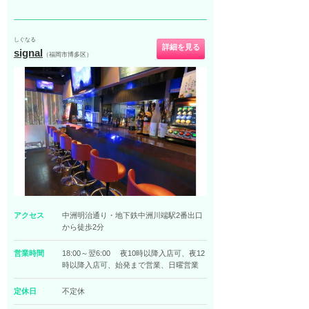
しぐなる
詳細を見る
signal
（福岡市博多区）
アクセス
中洲明治通り・地下鉄中洲川端駅2番出口
から徒歩2分
営業時間
18:00～翌6:00 夜10時以降入店可、夜12
時以降入店可、始発まで営業、日曜営業
定休日
不定休