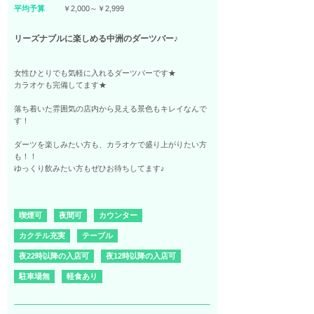
平均予算
￥2,000～￥2,999
リーズナブルに楽しめる中洲のダーツバー♪
女性ひとりでも気軽に入れるダーツバーです★
カラオケも完備してます★
落ち着いた雰囲気の店内から見える景色もキレイなんで
す！
ダーツを楽しみたい方も、カラオケで盛り上がりたい方
も！！
ゆっくり飲みたい方もぜひお待ちしてます♪
喫煙可
夜間可
カウンター
カクテル充実
テーブル
夜22時以降の入店可
夜12時以降の入店可
駐車場無
軽食あり