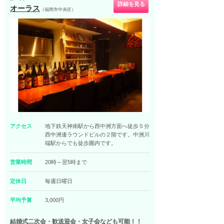
詳細を見る
オーラス
（福岡市中央区）
アクセス
地下鉄天神南駅から西中洲方面へ徒歩５分
西中洲連ラウンドビルの２階です。中洲川
端駅からでも徒歩圏内です。
営業時間
20時～翌5時まで
定休日
毎週日曜日
平均予算
3,000円
結婚式二次会・歓送迎会・女子会なども可能！！