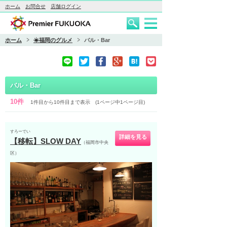
ホーム
お問合せ
店舗ログイン
ホーム
☀福岡のグルメ
バル・Bar
バル・Bar
10件
1件目から10件目まで表示 (1ページ中1ページ目)
すろーでい
詳細を見る
【移転】SLOW DAY
（福岡市中央
区）