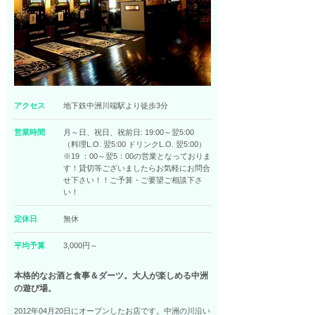
アクセス
地下鉄中洲川端駅より徒歩3分
営業時間
月～日、祝日、祝前日: 19:00～翌5:00
（料理L.O. 翌5:00 ドリンクL.O. 翌5:00）
※19 ：00～翌5：00の営業となっておりま
す！貸切等ございましたらお気軽にお問合
せ下さい！！ご予算・ご要望ご相談下さ
い！
定休日
無休
平均予算
3,000円～
本格的なお酒と食事＆ダーツ。大人が楽しめる中洲
の遊び場。
2012年04月20日にオープンしたお店です。中洲の川沿い