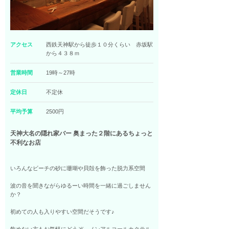
アクセス
西鉄天神駅から徒歩１０分くらい 赤坂駅
から４３８ｍ
営業時間
19時～27時
定休日
不定休
平均予算
2500円
天神大名の隠れ家バー 奥まった２階にあるちょっと
不利なお店
いろんなビーチの砂に珊瑚や貝殻を飾った脱力系空間
波の音を聞きながらゆるーい時間を一緒に過ごしません
か？
初めての人も入りやすい空間だそうです♪
飲めない方もお気軽にどうぞ、ノンアルコールカクテル