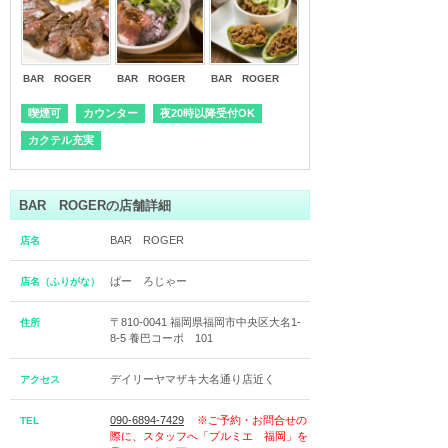
BAR ROGER
BAR ROGER
BAR ROGER
喫煙可
カウンター
夜20時以降受付OK
カクテル充実
BAR ROGERの店舗詳細
BAR ROGER
店名
ばー ろじゃー
店名（ふりがな）
〒810-0041 福岡県福岡市中央区大名1-
住所
8-5 養巴コーポ 101
デイリーヤマザキ大名通り店近く
アクセス
090-6894-7429
※ご予約・お問合せの
TEL
際に、スタッフへ「プルミエ 福岡」を