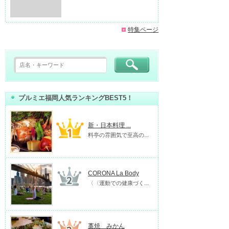
特集ページ
プルミエ福岡人気ランキングBEST5！
新・日本料理 ...
料亭の雰囲気で至高の...
CORONA La Body
〈〈運動での健康づく...
藁焼 みかん