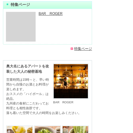
特集ページ
BAR ROGER
特集ページ
奥大名にあるアパートを改
装した大人の秘密基地
営業時間は15時～と、早い時
間から自慢のお酒とお料理が
楽しめます。

おススメの「ハイボール」は
絶品。

BAR ROGER
九州産の食材にこだわってお
料理とも相性抜群です。

落ち着いた空間で大人の時間をお楽しみください。