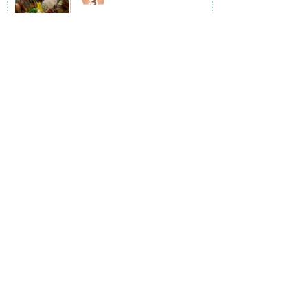
DARTS BAR Line
春吉ゆうちゃん
活イカをはじめとした...
Tweets by
PremierFukuoka
新着店舗
2021.08.10
居酒屋・創作料理
春吉ゆうちゃん
活イカをはじめとした鮮魚と博多