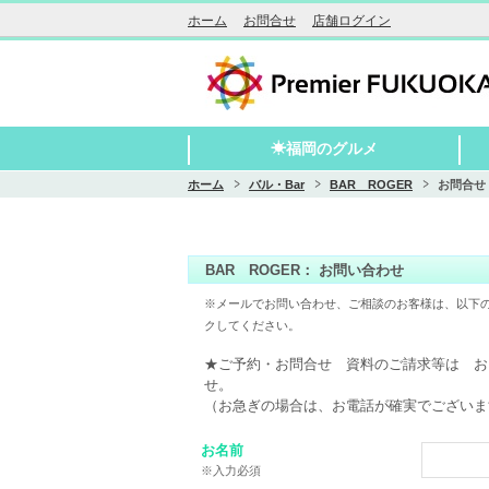
ホーム
お問合せ
店舗ログイン
☀福岡のグルメ
ホーム
バル・Bar
BAR ROGER
お問合せ
ダイニングバー
居酒屋・創作料理
和食・寿司・割烹・炉端・藁焼
洋食・イタリアン・フレンチ
中華・韓国・多国籍料理
焼肉・ステーキ・肉料理
もつ鍋・水炊き
しゃぶしゃぶ・鍋料理
鉄板焼き・お好み焼き・もんじゃ焼き
バル・Bar
麺
カフェ・スイーツ・パン
BAR ROGER： お問い合わせ
※メールでお問い合わせ、ご相談のお客様は、以下
クしてください。
★ご予約・お問合せ　資料のご請求等は　お
せ。
（お急ぎの場合は、お電話が確実でございま
お名前
※入力必須