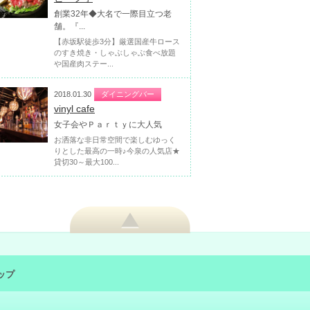
創業32年◆大名で一際目立つ老
舗。『...
【赤坂駅徒歩3分】厳選国産牛ロース
のすき焼き・しゃぶしゃぶ食べ放題
や国産肉ステー...
2018.01.30
ダイニングバー
vinyl cafe
女子会やＰａｒｔｙに大人気
お洒落な非日常空間で楽しむゆっく
りとした最高の一時♪今泉の人気店★
貸切30～最大100...
ップ