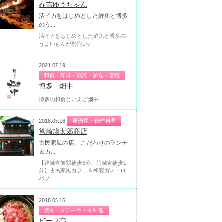
春吉ゆうちゃん
活イカをはじめとした鮮魚と博多
のう...
活イカをはじめとした鮮魚と博多の
うまいもんが勢揃い♪
2021.07.19
和食・寿司・割烹・炉端・藁焼
博多 畑中
博多の和食といえば畑中
2018.05.16
居酒屋・創作料理
筥崎鳩太郎商店
古民家風の店。こだわりのランチ
＆カ...
【箱崎宮前駅徒歩3分、筥崎宮徒歩1
分】古民家風カフェ＆和装ガストロ
パブ
2018.05.16
焼肉・ステーキ・肉料理
ビーフ亭