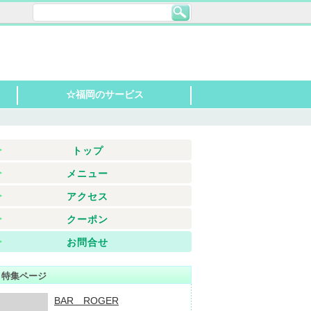
☆福岡のサービス
衣装レンタル
ブライダル
スクール
不動産
車販売・レンタカー
贈り物・販売
クリニック
レジャー
トップ
メニュー
アクセス
クーポン
お問合せ
特集ページ
BAR ROGER