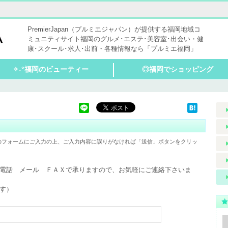
PremierJapan（プルミエジャパン）が提供する福岡地域コ
ミュニティサイト福岡のグルメ･エステ･美容室･出会い・健
康･スクール･求人･出前・各種情報なら「プルミエ福岡」
✧˖°福岡のビューティー
◎福岡でショッピング
ヘアサロン
ネイル・まつげサロン
エステサロン
リラクゼーション
ヨガ・アロマ・ヒーリング
脱毛
のフォームにご入力の上、ご入力内容に誤りがなければ「送信」ボタンをクリッ
電話　メール　ＦＡＸで承りますので、お気軽にご連絡下さいま
す） 