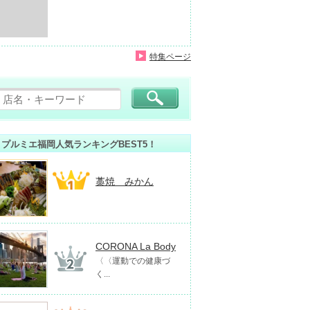
特集ページ
プルミエ福岡人気ランキングBEST5！
藁焼 みかん
CORONA La Body
〈〈運動での健康づ
く...